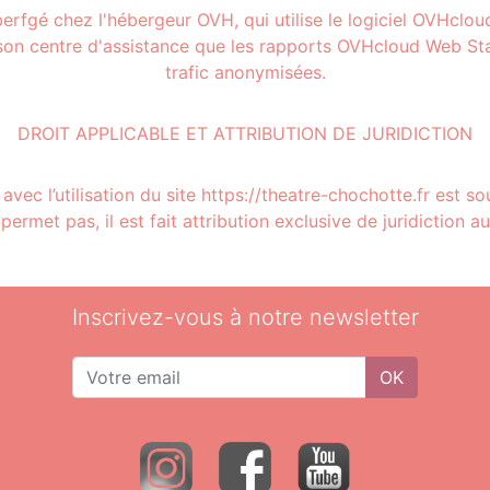
éberfgé chez l'hébergeur OVH, qui utilise le logiciel OVHclo
r son centre d'assistance que les rapports OVHcloud Web Sta
trafic anonymisées.
DROIT APPLICABLE ET ATTRIBUTION DE JURIDICTION
n avec l’utilisation du site https://theatre-chochotte.fr est so
 permet pas, il est fait attribution exclusive de juridiction 
Inscrivez-vous à notre newsletter
OK