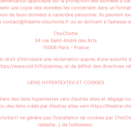
églementation applicable sur la protection des données à ca
btenir une copie des données les concernant dans un format s
ion de leurs données à caractère personnel. Ils peuvent exe
e contact@theatre-chochotte.fr ou en écrivant à l’adresse s
ChoChotte
34 rue Saint-André des Arts
75006 Paris - France
du droit d’introduire une réclamation auprès d’une autorité
ttps://www.cnil.fr/fr/plaintes, et de définir des directives r
LIENS HYPERTEXTES ET COOKIES
ntient des liens hypertextes vers d’autres sites et dégage to
ou des liens créés par d’autres sites vers https://theatre-cho
ochotte.fr ne génère pas l’installation de cookies par ChoCh
tablette...) de l’utilisateur.