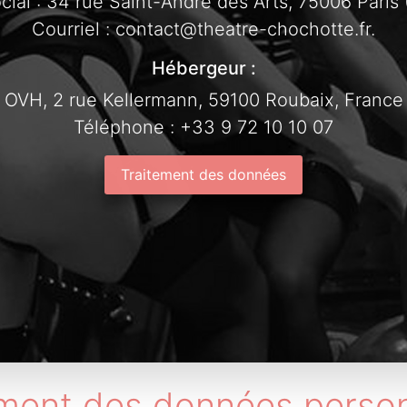
cial : 34 rue Saint-André des Arts, 75006 Paris 
Courriel : contact@theatre-chochotte.fr.
Hébergeur :
OVH, 2 rue Kellermann, 59100 Roubaix, France
Téléphone : +33 9 72 10 10 07
Traitement des données
ement des données person