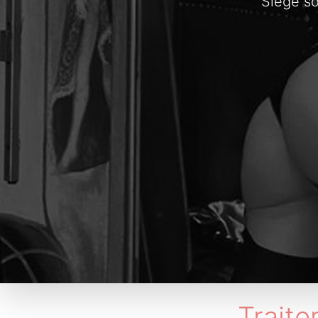
Siège so
Trait