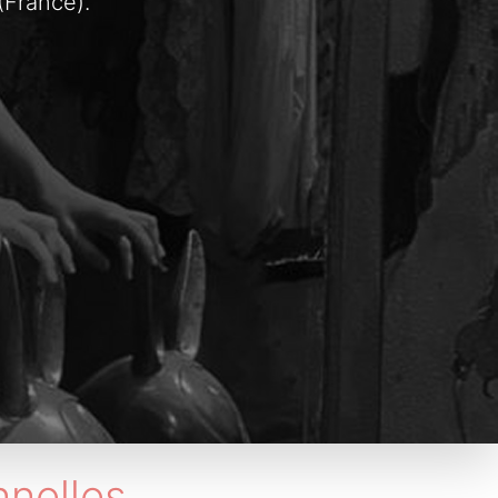
(France).
nelles