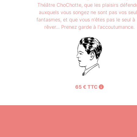
Théâtre ChoChotte, que les plaisirs défend
auxquels vous songez ne sont pas vos seu
fantasmes, et que vous n'êtes pas le seul à
rêver... Prenez garde à l'accoutumance.
65 € TTC