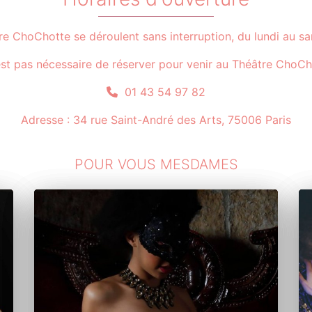
re ChoChotte se déroulent sans interruption, du lundi au s
'est pas nécessaire de réserver pour venir au Théâtre ChoCh
01 43 54 97 82
Adresse : 34 rue Saint-André des Arts, 75006 Paris
POUR VOUS MESDAMES