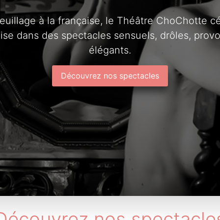
ffeuillage à la française, le Théâtre ChoChotte
se dans des spectacles sensuels, drôles, provoc
élégants.
Découvrez nos spectacles
Découvrez nos spectacle