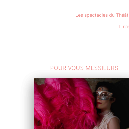
Les spectacles du Théât
Il n
POUR VOUS MESSIEURS