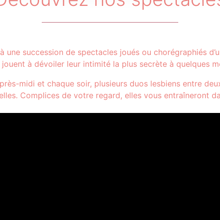
r à une succession de spectacles joués ou chorégraphiés d’
et jouent à dévoiler leur intimité la plus secrète à quelques 
rès-midi et chaque soir, plusieurs duos lesbiens entre de
elles. Complices de votre regard, elles vous entraîneront da