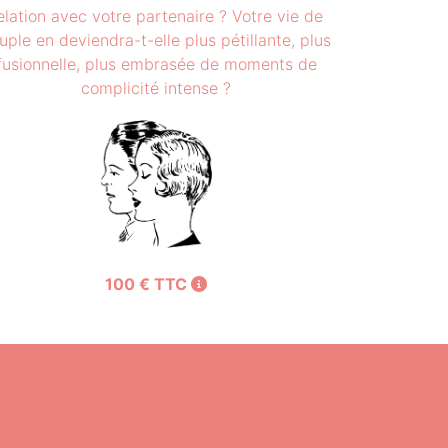
elation avec votre partenaire ? Votre vie de
uple en deviendra-t-elle plus pétillante, plus
fusionnelle, plus embrasée de moments de
complicité intense ?
100 € TTC