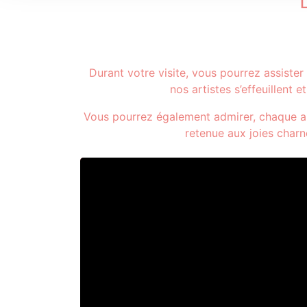
Durant votre visite, vous pourrez assiste
nos artistes s’effeuillent 
Vous pourrez également admirer, chaque ap
retenue aux joies charn